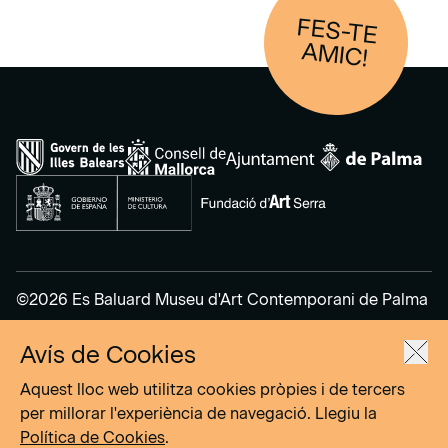
FES-TE
AM
IC!
©2026 Es Baluard Museu d'Art Contemporani de Palma
Avís de Cookies
Avís legal
Política de privacitat
Aquest lloc web utilitza cookies pròpies i de tercers
Política de cookies
per millorar l'experiència de navegació. Llegiu la
Política de Cookies
.