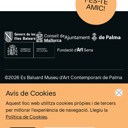
FES-TE
AM
IC!
©2026 Es Baluard Museu d'Art Contemporani de Palma
Avís de Cookies
Avís legal
Política de privacitat
Aquest lloc web utilitza cookies pròpies i de tercers
Política de cookies
per millorar l'experiència de navegació. Llegiu la
Política de Cookies
.
Site by
DOMO–A