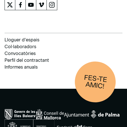
Lloguer d’espais
Col·laboradors
Convocatòries
Perfil del contractant
Informes anuals
FES-TE
AM
IC!