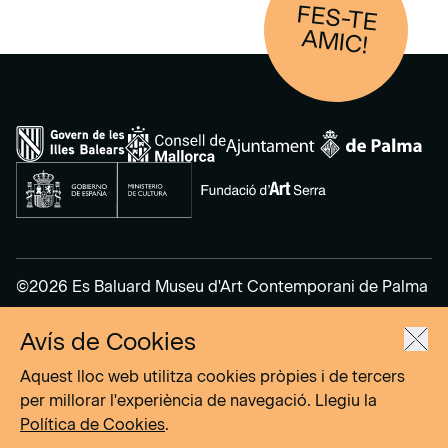
FES-TE
AM
IC!
©2026 Es Baluard Museu d'Art Contemporani de Palma
Avís de Cookies
Avís legal
Política de privacitat
Aquest lloc web utilitza cookies pròpies i de tercers
Política de cookies
per millorar l'experiència de navegació. Llegiu la
Política de Cookies
.