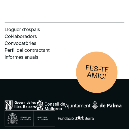
Lloguer d’espais
Col·laboradors
Convocatòries
Perfil del contractant
Informes anuals
FES-TE
AM
IC!