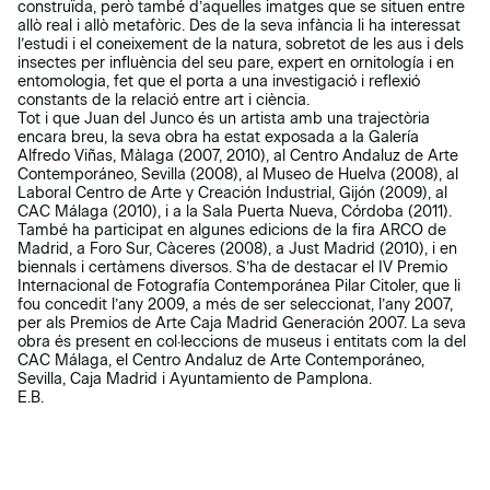
construïda, però també d’aquelles imatges que se situen entre
allò real i allò metafòric. Des de la seva infància li ha interessat
l’estudi i el coneixement de la natura, sobretot de les aus i dels
insectes per influència del seu pare, expert en ornitología i en
entomologia, fet que el porta a una investigació i reflexió
constants de la relació entre art i ciència.
Tot i que Juan del Junco és un artista amb una trajectòria
encara breu, la seva obra ha estat exposada a la Galería
Alfredo Viñas, Màlaga (2007, 2010), al Centro Andaluz de Arte
Contemporáneo, Sevilla (2008), al Museo de Huelva (2008), al
Laboral Centro de Arte y Creación Industrial, Gijón (2009), al
CAC Málaga (2010), i a la Sala Puerta Nueva, Córdoba (2011).
També ha participat en algunes edicions de la fira ARCO de
Madrid, a Foro Sur, Càceres (2008), a Just Madrid (2010), i en
biennals i certàmens diversos. S’ha de destacar el IV Premio
Internacional de Fotografía Contemporánea Pilar Citoler, que li
fou concedit l’any 2009, a més de ser seleccionat, l’any 2007,
per als Premios de Arte Caja Madrid Generación 2007. La seva
obra és present en col·leccions de museus i entitats com la del
CAC Málaga, el Centro Andaluz de Arte Contemporáneo,
Sevilla, Caja Madrid i Ayuntamiento de Pamplona.
E.B.