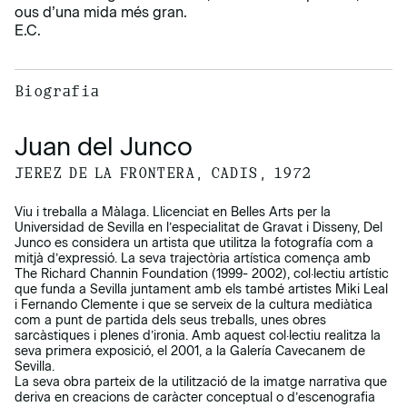
ous d’una mida més gran.
E.C.
Biografia
Juan del Junco
JEREZ DE LA FRONTERA, CADIS, 1972
Viu i treballa a Màlaga. Llicenciat en Belles Arts per la
Universidad de Sevilla en l’especialitat de Gravat i Disseny, Del
Junco es considera un artista que utilitza la fotografía com a
mitjà d’expressió. La seva trajectòria artística comença amb
The Richard Channin Foundation (1999- 2002), col·lectiu artístic
que funda a Sevilla juntament amb els també artistes Miki Leal
i Fernando Clemente i que se serveix de la cultura mediàtica
com a punt de partida dels seus treballs, unes obres
sarcàstiques i plenes d’ironia. Amb aquest col·lectiu realitza la
seva primera exposició, el 2001, a la Galería Cavecanem de
Sevilla.
La seva obra parteix de la utilització de la imatge narrativa que
deriva en creacions de caràcter conceptual o d’escenografia