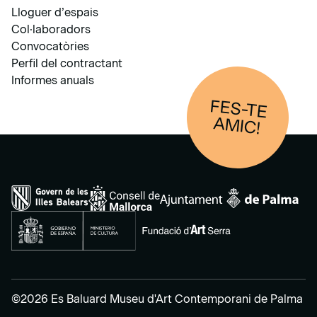
Lloguer d’espais
Col·laboradors
Convocatòries
Perfil del contractant
Informes anuals
FES-TE
AM
IC!
©2026 Es Baluard Museu d'Art Contemporani de Palma