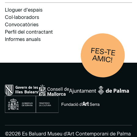
Lloguer d’espais
Col·laboradors
Convocatòries
Perfil del contractant
Informes anuals
FES-TE
AM
IC!
©2026 Es Baluard Museu d'Art Contemporani de Palma