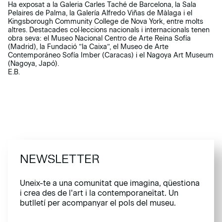
Ha exposat a la Galeria Carles Taché de Barcelona, la Sala
Pelaires de Palma, la Galería Alfredo Viñas de Màlaga i el
Kingsborough Community College de Nova York, entre molts
altres. Destacades col·leccions nacionals i internacionals tenen
obra seva: el Museo Nacional Centro de Arte Reina Sofía
(Madrid), la Fundació ”la Caixa”, el Museo de Arte
Contemporáneo Sofía Imber (Caracas) i el Nagoya Art Museum
(Nagoya, Japó).
E.B.
NEWSLETTER
Uneix-te a una comunitat que imagina, qüestiona
i crea des de l’art i la contemporaneïtat. Un
butlletí per acompanyar el pols del museu.