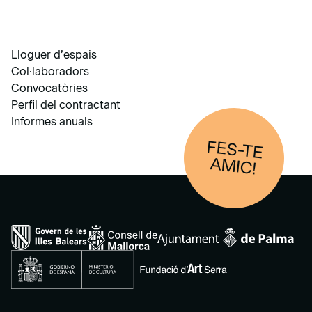
Lloguer d’espais
Col·laboradors
Convocatòries
Perfil del contractant
Informes anuals
FES-TE
AM
IC!