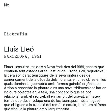
No
Biografia
Lluís Lleó
BARCELONA, 1961
Pintor i escultor, resideix a Nova York des del 1989, encara que
continua fent estades al seu estudi de Girona. L’oli, l’aquarel·la i
la cera són característiques de la seva pintura des del
començament de la dècada dels noranta, en unes obres en les
quals domina la geometria amb formes gairebé orgàniques.
Arriba a concebre la pintura dins una nova tridimensionalitat en
incloure objectes en la tela, una concepció que es pot
relacionar amb el seu treball en l’àmbit del gravat, al mateix
temps que desenvolupa una de les tècniques més antigues
que el lliguen a la tradició del romànic català, la pintura al fresc,
que vincula la pintura amb l’arquitectura.