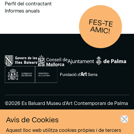
Perfil del contractant
Informes anuals
FES-TE
AM
IC!
©2026 Es Baluard Museu d'Art Contemporani de Palma
Avís de Cookies
Avís legal
Política de privacitat
Aquest lloc web utilitza cookies pròpies i de tercers