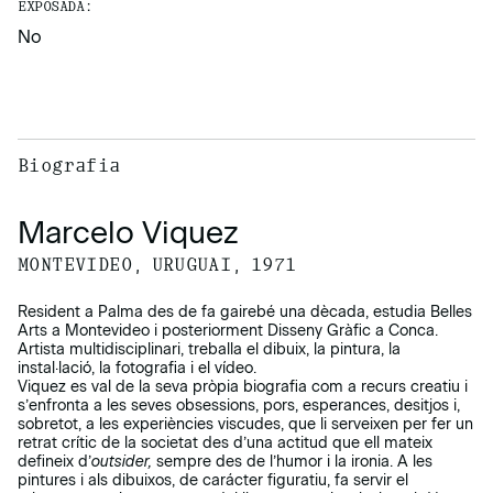
EXPOSADA:
No
Biografia
Marcelo Viquez
MONTEVIDEO, URUGUAI, 1971
Resident a Palma des de fa gairebé una dècada, estudia Belles
Arts a Montevideo i posteriorment Disseny Gràfic a Conca.
Artista multidisciplinari, treballa el dibuix, la pintura, la
instal·lació, la fotografia i el vídeo.
Viquez es val de la seva pròpia biografia com a recurs creatiu i
s’enfronta a les seves obsessions, pors, esperances, desitjos i,
sobretot, a les experiències viscudes, que li serveixen per fer un
retrat crític de la societat des d’una actitud que ell mateix
defineix d’
outsider,
sempre des de l’humor i la ironia. A les
pintures i als dibuixos, de carácter figuratiu, fa servir el