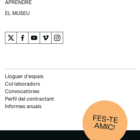
APRENDRE
APRENDRE
EL MUSEU
EL MUSEU
Lloguer d’espais
Col·laboradors
Convocatòries
Perfil del contractant
Informes anuals
FES-TE
AM
IC!