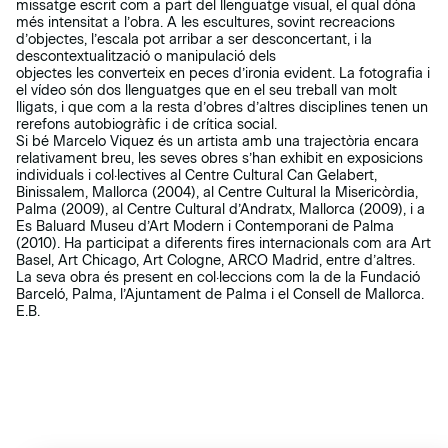
missatge escrit com a part del llenguatge visual, el qual dóna
més intensitat a l’obra. A les escultures, sovint recreacions
d’objectes, l’escala pot arribar a ser desconcertant, i la
descontextualització o manipulació dels
objectes les converteix en peces d’ironia evident. La fotografia i
el vídeo són dos llenguatges que en el seu treball van molt
lligats, i que com a la resta d’obres d’altres disciplines tenen un
rerefons autobiogràfic i de crítica social.
Si bé Marcelo Viquez és un artista amb una trajectòria encara
relativament breu, les seves obres s’han exhibit en exposicions
individuals i col·lectives al Centre Cultural Can Gelabert,
Binissalem, Mallorca (2004), al Centre Cultural la Misericòrdia,
Palma (2009), al Centre Cultural d’Andratx, Mallorca (2009), i a
Es Baluard Museu d’Art Modern i Contemporani de Palma
(2010). Ha participat a diferents fires internacionals com ara Art
Basel, Art Chicago, Art Cologne, ARCO Madrid, entre d’altres.
La seva obra és present en col·leccions com la de la Fundació
Barceló, Palma, l’Ajuntament de Palma i el Consell de Mallorca.
E.B.