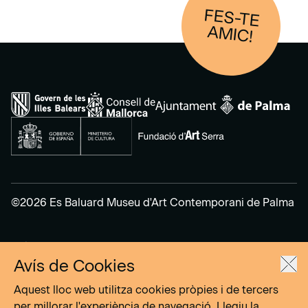
FES-TE
AM
IC!
©2026 Es Baluard Museu d'Art Contemporani de Palma
Avís legal
Avís de Cookies
Política de privacitat
Política de cookies
Aquest lloc web utilitza cookies pròpies i de tercers
per millorar l'experiència de navegació. Llegiu la