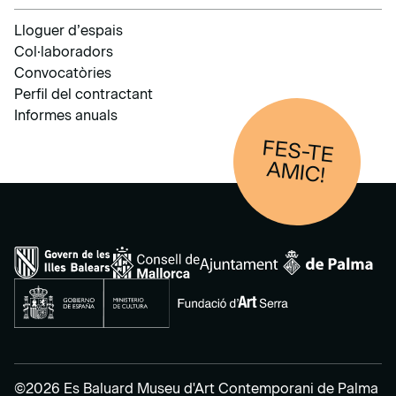
Lloguer d’espais
Col·laboradors
Convocatòries
Perfil del contractant
Informes anuals
FES-TE
AM
IC!
©2026 Es Baluard Museu d'Art Contemporani de Palma