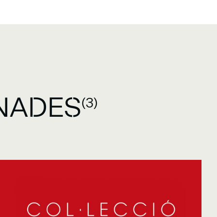
NADES
(3)