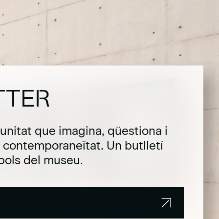
TTER
unitat que imagina, qüestiona i
la contemporaneïtat. Un butlletí
pols del museu.