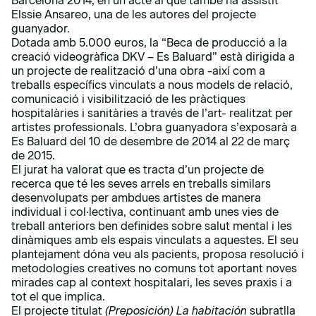
Barcelona 2014, en un acte al què també ha assistit
Elssie Ansareo, una de les autores del projecte
guanyador.
Dotada amb 5.000 euros, la “Beca de producció a la
creació videogràfica DKV – Es Baluard” està dirigida a
un projecte de realització d’una obra -així com a
treballs específics vinculats a nous models de relació,
comunicació i visibilització de les pràctiques
hospitalàries i sanitàries a través de l’art- realitzat per
artistes professionals. L’obra guanyadora s’exposarà a
Es Baluard del 10 de desembre de 2014 al 22 de març
de 2015.
El jurat ha valorat que es tracta d’un projecte de
recerca que té les seves arrels en treballs similars
desenvolupats per ambdues artistes de manera
individual i col·lectiva, continuant amb unes vies de
treball anteriors ben definides sobre salut mental i les
dinàmiques amb els espais vinculats a aquestes. El seu
plantejament dóna veu als pacients, proposa resolució i
metodologies creatives no comuns tot aportant noves
mirades cap al context hospitalari, les seves praxis i a
tot el que implica.
El projecte titulat
(Preposición) La habitación
subratlla