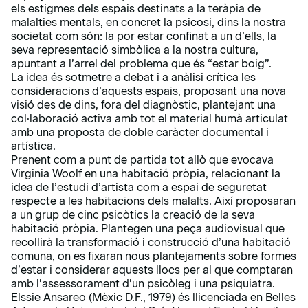
els estigmes dels espais destinats a la teràpia de
malalties mentals, en concret la psicosi, dins la nostra
societat com són: la por estar confinat a un d’ells, la
seva representació simbòlica a la nostra cultura,
apuntant a l’arrel del problema que és “estar boig”.
La idea és sotmetre a debat i a anàlisi crítica les
consideracions d’aquests espais, proposant una nova
visió des de dins, fora del diagnòstic, plantejant una
col·laboració activa amb tot el material humà articulat
amb una proposta de doble caràcter documental i
artística.
Prenent com a punt de partida tot allò que evocava
Virginia Woolf en una habitació pròpia, relacionant la
idea de l’estudi d’artista com a espai de seguretat
respecte a les habitacions dels malalts. Així proposaran
a un grup de cinc psicòtics la creació de la seva
habitació pròpia. Plantegen una peça audiovisual que
recollirà la transformació i construcció d’una habitació
comuna, on es fixaran nous plantejaments sobre formes
d’estar i considerar aquests llocs per al que comptaran
amb l’assessorament d’un psicòleg i una psiquiatra.
Elssie Ansareo (Mèxic D.F., 1979) és llicenciada en Belles