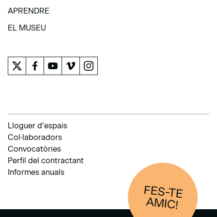
COL·LECCIÓ
APRENDRE
APRENDRE
EL MUSEU
EL MUSEU
Lloguer d’espais
Col·laboradors
Convocatòries
Perfil del contractant
Informes anuals
FES-TE
AM
IC!