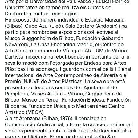
Arts per la Universidad del País Vasco / Euskal Herriko
Unibertsitatea on també realitzà els Cursos de
Doctoraten Imatge Tecnològica.
Ha exposat de manera individual a Espacio Marzana
(Bilbao), Cubo Azul (Lleó), Sala Bastero (Andoain) i ha
participata nombroses exposicions col·lectives al
Museo Guggenheim de Bilbao, Fundación Gabarrón
Nova York, La Casa Encendida Madrid, el Centro de
Arte Contemporáneo de Màlaga o ARTIUM de Vitòria.
L’artista mexicana ha rebut beques importants per a la
seva formació com l’otorgada per Endesa para Artes
Plásticas i ha aconseguit guardons com el de la I Bienal
Internacional de Arte Contemporáneo de Almería o el
Premio INJUVE de Artes Plásticas. La seva obra està
presenta col·leccions com les de l’Ajuntament de
Pamplona, Museo Artium – Vitoria, Guggenheim de
Bilbao, Museo de Teruel, Fundación Endesa, Fundación
Bilboarte, Fundación Unicaja o Mediterráneo Centro
Artístico (MECA).
Alaitz Arenzana (Bilbao, 1976), llicenciada en
Comunicació Audiovisual, alterna la creació en cinema i
vídeo experimental amb la realització de documentals i
espots publicitaris. Forma part del col·lectiu
Sra.