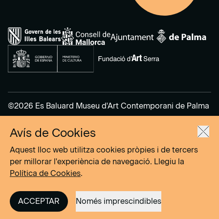
©2026 Es Baluard Museu d'Art Contemporani de Palma
Avís de Cookies
Avís legal
Política de privacitat
Aquest lloc web utilitza cookies pròpies i de tercers
Política de cookies
per millorar l'experiència de navegació. Llegiu la
Política de Cookies
.
Site by
DOMO–A
ACCEPTAR
Només imprescindibles