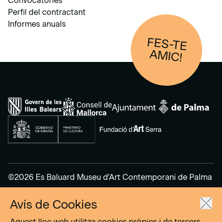
Convocatòries
Perfil del contractant
Informes anuals
FES-TE
AM
IC!
©2026 Es Baluard Museu d'Art Contemporani de Palma
Avís de Cookies
Avís legal
Política de privacitat
Aquest lloc web utilitza cookies pròpies i de tercers