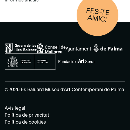
FES-TE
AM
IC!
©2026 Es Baluard Museu d'Art Contemporani de Palma
Avís legal
Política de privacitat
Política de cookies