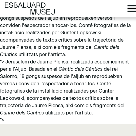
Jerusalem de Jaume Plensa, realitzada específicament per
a l’Aljub. Basada en el
Càntic dels Càntics
del rei Salomó, 18
gongs suspesos de l’aljub en reprodueixen versos i
conviden l’espectador a tocar-los. Conté fotografies de la
instal·lació realitzades per Gunter Lepkowski,
acompanyades de textos crítics sobre la trajectòria de
Jaume Plensa, així com els fragments del
Càntic dels
Càntics
utilitzats per l’artista.
">
Jerusalem de Jaume Plensa, realitzada específicament
per a l’Aljub. Basada en el
Càntic dels Càntics
del rei
Salomó, 18 gongs suspesos de l’aljub en reprodueixen
versos i conviden l’espectador a tocar-los. Conté
fotografies de la instal·lació realitzades per Gunter
Lepkowski, acompanyades de textos crítics sobre la
trajectòria de Jaume Plensa, així com els fragments del
Càntic dels Càntics
utilitzats per l’artista.
">