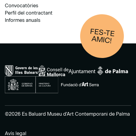
Convocatòries
Perfil del contractant
Informes anuals
FES-TE
AM
IC!
©2026 Es Baluard Museu d'Art Contemporani de Palma
Avís legal