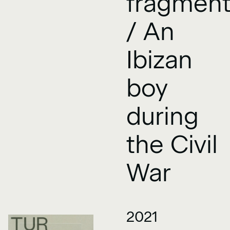
fragmen
/ An
Ibizan
boy
during
the Civil
War
2021