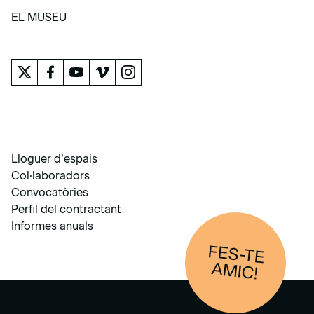
APRENDRE
EL MUSEU
EL MUSEU
Lloguer d’espais
Col·laboradors
Convocatòries
Perfil del contractant
Informes anuals
FES-TE
AM
IC!