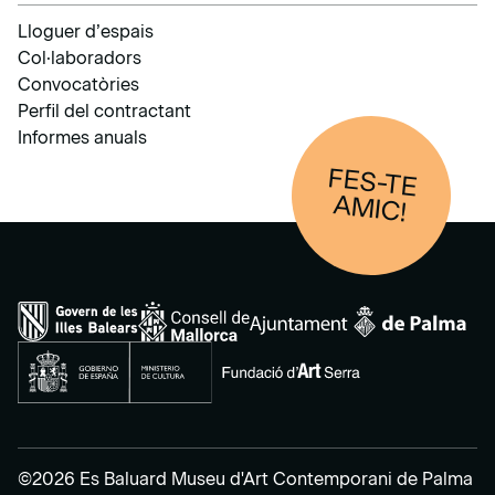
Lloguer d’espais
Col·laboradors
Convocatòries
Perfil del contractant
Informes anuals
FES-TE
AM
IC!
©2026 Es Baluard Museu d'Art Contemporani de Palma