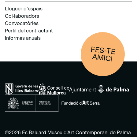
Lloguer d’espais
Col·laboradors
Convocatòries
Perfil del contractant
Informes anuals
FES-TE
AM
IC!
©2026 Es Baluard Museu d'Art Contemporani de Palma