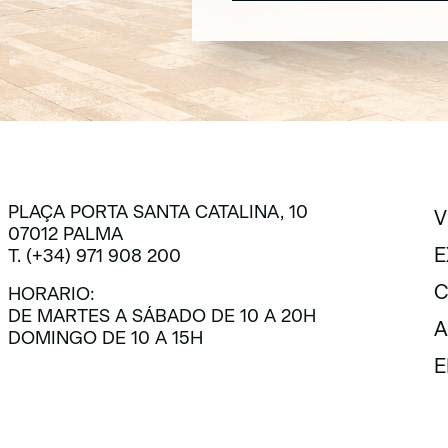
SUSCRÍBETE
PLAÇA PORTA SANTA CATALINA, 10
V
07012 PALMA
V
E
T. (+34) 971 908 200
E
C
HORARIO:
DE MARTES A SÁBADO DE 10 A 20H
C
A
DOMINGO DE 10 A 15H
A
E
E