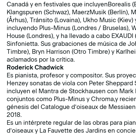
Canadá y en festivales que incluyenBorealis 
Klangspuren (Schwaz), MaerzMusik (Berlín), Mus
(Århus), Tránsito (Lovaina), Ukho Music (Kiev) 
incluyendo Plus-Minus (Londres / Bruselas),
House (Londres), y ha llevado a cabo EXAUDI 
Sinfonietta. Sus grabaciones de música de J
Timbre), Bryn Harrison (Otro Timbre) y Karlh
aclamados por la crítica.
Roderick Chadwick
Es pianista, profesor y compositor. Sus proye
Henzey sonatas de viola con Peter Sheppard 
incluyen el Mantra de Stockhausen con Mark
conjuntos como Plus-Minus y Chroma,y recien
génesis del Catalogue d’oiseaux de Messiaen c
2018.
Es un intérprete regular de las obras para pi
d’oiseaux y La Fauvette des Jardins en concie