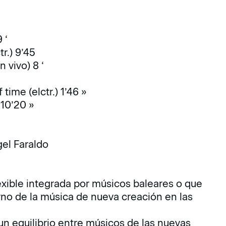
 ‘
tr.) 9’45
n vivo) 8 ‘
time (elctr.) 1’46 »
 10’20 »
gel Faraldo
exible integrada por músicos baleares o que
rno de la música de nueva creación en las
n equilibrio entre músicos de las nuevas