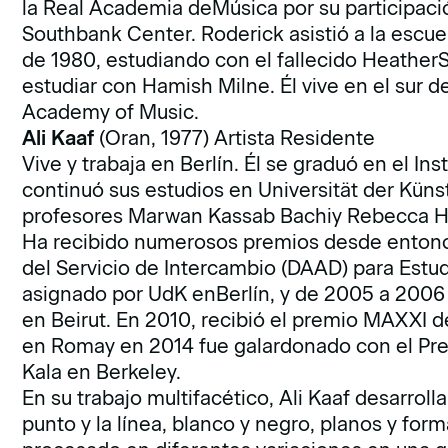
la Real Academia deMúsica por su participació
Southbank Center. Roderick asistió a la esc
de 1980, estudiando con el fallecido Heather
estudiar con Hamish Milne. Él vive en el sur d
Academy of Music.
Ali Kaaf
(Oran, 1977)
Artista Residente
Vive y trabaja en Berlín. Él se graduó en el Ins
continuó sus estudios en Universität der Künst
profesores Marwan Kassab Bachiy Rebecca H
Ha recibido numerosos premios desde entonc
del Servicio de Intercambio (DAAD) para Estud
asignado por UdK enBerlín, y de 2005 a 2006 
en Beirut. En 2010, recibió el premio MAXXI 
en Romay en 2014 fue galardonado con el Prem
Kala en Berkeley.
En su trabajo multifacético, Ali Kaaf desarroll
punto y la línea, blanco y negro, planos y form