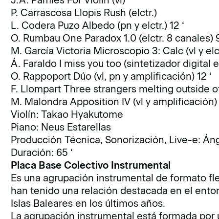
J.A. Pàmies For Violin (vl)
P. Carrascosa Llopis Rush (elctr.)
L. Codera Puzo Albedo (pn y elctr.) 12 ‘
O. Rumbau One Paradox 1.0 (elctr. 8 canales) 9
M. García Victoria Microscopio 3: Calc (vl y elc
Á. Faraldo I miss you too (sintetizador digital e
O. Rappoport Dúo (vl, pn y amplificación) 12 ‘
F. Llompart Three strangers melting outside of 
M. Malondra Apposition IV (vl y amplificación)
Violín: Takao Hyakutome
Piano: Neus Estarellas
Producción Técnica, Sonorización, Live-e: Án
Duración: 65 ‘
Placa Base Colectivo Instrumental
Es una agrupación instrumental de formato fl
han tenido una relación destacada en el ento
Islas Baleares en los últimos años.
La agrupación instrumental está formada por u