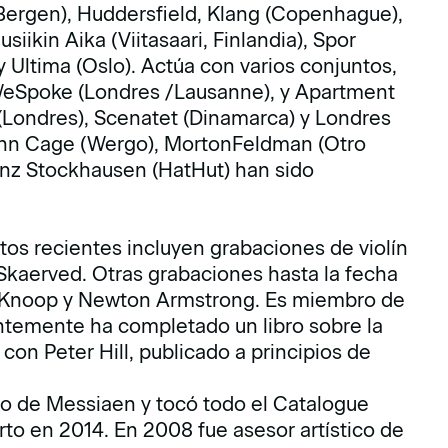
(Bergen), Huddersfield, Klang (Copenhague),
iikin Aika (Viitasaari, Finlandia), Spor
y Ultima (Oslo). Actúa con varios conjuntos,
 WeSpoke (Londres /Lausanne), y Apartment
(Londres), Scenatet (Dinamarca) y Londres
ohn Cage (Wergo), MortonFeldman (Otro
einz Stockhausen (HatHut) han sido
ctos recientes incluyen grabaciones de violín
Skaerved. Otras grabaciones hasta la fecha
 Knoop y Newton Armstrong. Es miembro de
temente ha completado un libro sobre la
on Peter Hill, publicado a principios de
ano de Messiaen y tocó todo el Catalogue
rto en 2014. En 2008 fue asesor artístico de