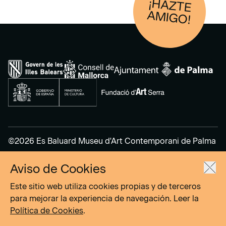
¡HAZTE
AM
IGO!
©2026 Es Baluard Museu d'Art Contemporani de Palma
Aviso de Cookies
Aviso Legal
Política de Privacidad
Este sitio web utiliza cookies propias y de terceros
Política de cookies
para mejorar la experiencia de navegación. Leer la
Política de Cookies
.