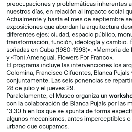
preocupaciones y problemáticas inherentes a 
nuestros días, en relación al impacto social q
Actualmente y hasta el mes de septiembre se 
exposiciones que abordan la arquitectura desd
diferentes ejes: ciudad, espacio público, monu
transformación, función, ideología y cambio. 
soñadas en Cuba (1980-1993)»,
«
Memoria de l
y «
Toni Amengual.
Flowers For Franco».
El programa incluye las intervenciones los ar
Colomina, Francisco Cifuentes, Blanca Pujals 
conjuntamente. Las seis ponencias se reparti
28 de julio y el jueves 29.
Paralelamente, el Museo organiza un
worksh
con la colaboración de Blanca Pujals por las 
13.30 h en los que se apunta de forma especí
algunos mecanismos, antes imperceptibles o 
urbano que ocupamos.