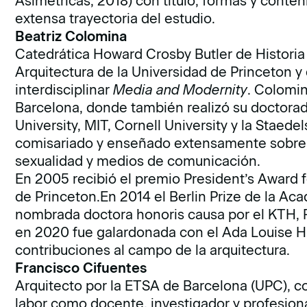
Asimétricas, 2018) con título, formas y conten
extensa trayectoria del estudio.
Beatriz Colomina
Catedrática Howard Crosby Butler de Historia 
Arquitectura de la Universidad de Princeton y
interdisciplinar
Media and Modernity
. Colomin
Barcelona, donde también realizó su doctora
University, MIT, Cornell University y la Staede
comisariado y enseñado extensamente sobre cu
sexualidad y medios de comunicación.
En 2005 recibió el premio President’s Award f
de Princeton.En 2014 el Berlin Prize de la Ac
nombrada doctora honoris causa por el KTH, R
en 2020 fue galardonada con el Ada Louise Hu
contribuciones al campo de la arquitectura.
Francisco Cifuentes
Arquitecto por la ETSA de Barcelona (UPC), 
labor como docente, investigador y profesion