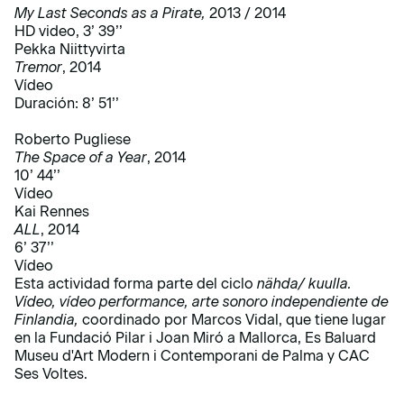
My Last Seconds as a Pirate,
2013 / 2014
HD video, 3’ 39’’
Pekka Niittyvirta
Tremor
, 2014
Vídeo
Duración: 8’ 51’’
Roberto Pugliese
The Space of a Year
, 2014
10’ 44’’
Vídeo
Kai Rennes
ALL
, 2014
6’ 37’’
Vídeo
Esta actividad forma parte del ciclo
nähda/ kuulla.
Vídeo, vídeo performance, arte sonoro independiente de
Finlandia,
coordinado por Marcos Vidal, que tiene lugar
en la Fundació Pilar i Joan Miró a Mallorca, Es Baluard
Museu d'Art Modern i Contemporani de Palma y CAC
Ses Voltes.