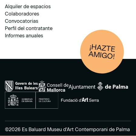
Alquiler de espacios
Colaboradores
Convocatorias
Perfil del contratante
Informes anuales
¡HAZTE
AM
IGO!
©2026 Es Baluard Museu d'Art Contemporani de Palma