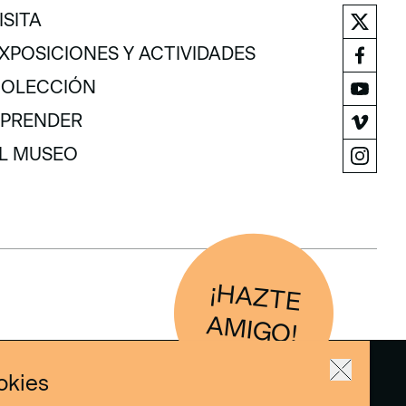
ISITA
ISITA
XPOSICIONES Y ACTIVIDADES
XPOSICIONES Y ACTIVIDADES
OLECCIÓN
OLECCIÓN
PRENDER
PRENDER
L MUSEO
L MUSEO
¡H
AZTE
IG
O
AM
!
okies