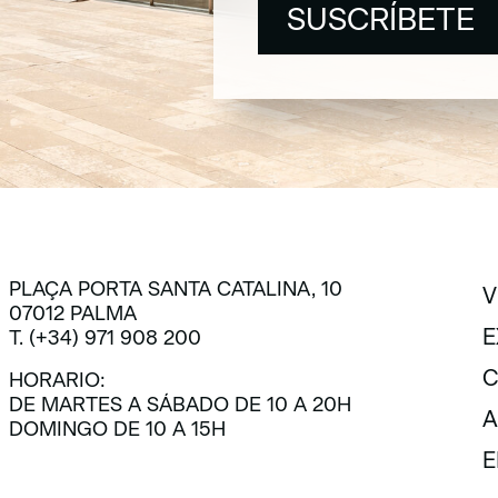
SUSCRÍBETE
SUSCRÍBETE
PLAÇA PORTA SANTA CATALINA, 10
V
07012 PALMA
V
E
T. (+34) 971 908 200
E
C
HORARIO:
DE MARTES A SÁBADO DE 10 A 20H
C
A
DOMINGO DE 10 A 15H
A
E
E