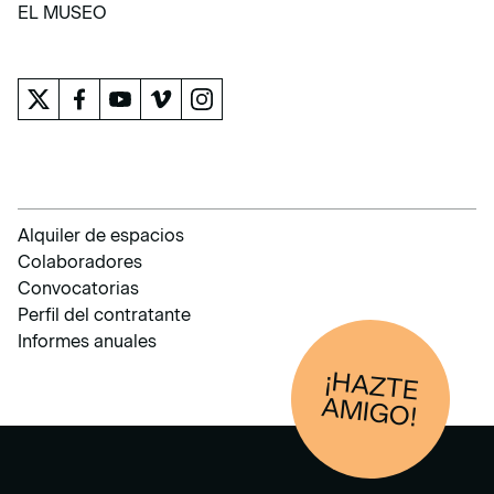
APRENDER
EL MUSEO
EL MUSEO
Alquiler de espacios
Colaboradores
Convocatorias
Perfil del contratante
Informes anuales
¡HAZTE
AM
IGO!