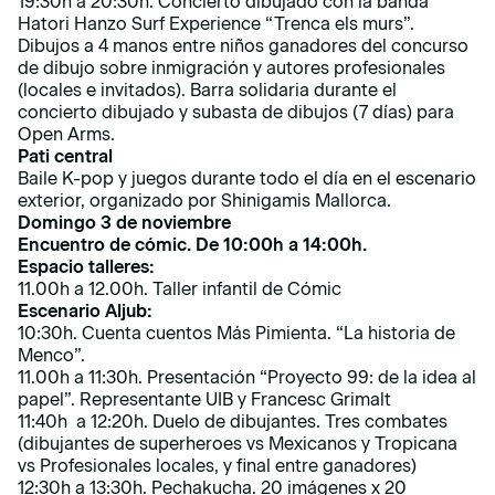
19:30h a 20:30h. Concierto dibujado con la banda
Hatori Hanzo Surf Experience “Trenca els murs”.
Dibujos a 4 manos entre niños ganadores del concurso
de dibujo sobre inmigración y autores profesionales
(locales e invitados). Barra solidaria durante el
concierto dibujado y subasta de dibujos (7 días) para
Open Arms.
Pati central
Baile K-pop y juegos durante todo el día en el escenario
exterior, organizado por Shinigamis Mallorca.
Domingo 3 de noviembre
Encuentro de cómic. De 10:00h a 14:00h.
Espacio talleres:
11.00h a 12.00h. Taller infantil de Cómic
Escenario Aljub:
10:30h. Cuenta cuentos Más Pimienta. “La historia de
Menco”.
11.00h a 11:30h. Presentación “Proyecto 99: de la idea al
papel”. Representante UIB y Francesc Grimalt
11:40h a 12:20h. Duelo de dibujantes. Tres combates
(dibujantes de superheroes vs Mexicanos y Tropicana
vs Profesionales locales, y final entre ganadores)
12:30h a 13:30h. Pechakucha. 20 imágenes x 20