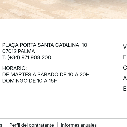
PLAÇA PORTA SANTA CATALINA, 10
V
07012 PALMA
V
E
T. (+34) 971 908 200
E
C
HORARIO:
DE MARTES A SÁBADO DE 10 A 20H
C
A
DOMINGO DE 10 A 15H
A
E
E
s
Perfil del contratante
Informes anuales