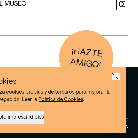
L MUSEO
L MUSEO
¡H
AZTE
IG
O
AM
!
okies
liza cookies propias y de terceros para mejorar la
vegación. Leer la
Política de Cookies
.
olo imprescindibles
okies
Site by
DOMO–A