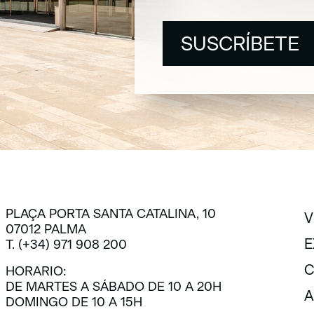
SUSCRÍBETE
SUSCRÍBETE
PLAÇA PORTA SANTA CATALINA, 10
V
07012 PALMA
V
E
T. (+34) 971 908 200
E
C
HORARIO:
DE MARTES A SÁBADO DE 10 A 20H
C
A
DOMINGO DE 10 A 15H
A