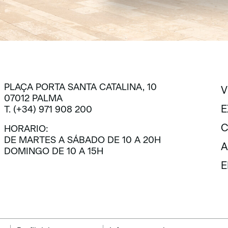
PLAÇA PORTA SANTA CATALINA, 10
V
07012 PALMA
V
E
T. (+34) 971 908 200
E
C
HORARIO:
DE MARTES A SÁBADO DE 10 A 20H
C
A
DOMINGO DE 10 A 15H
A
E
E