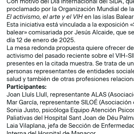
Con motivo del Día Internacional del SIDA, qu
proclamado por la Organización Mundial de l
El activismo, el arte y el VIH
en las islas Balear
Esta iniciativa está vinculada a la exposición
«
balear»
comisariada por Jesús Alcaide, que se
día 12 de enero de 2025.
La mesa redonda propuesta quiere ofrecer de 
activismo del pasado reciente sobre el VIH-SIDA
presentes en la citada muestra. Se trata de un
personas representantes de entidades sociales
salud y también de otras profesiones relacion
Participantes:
Joan Lluís Llull, representante
ALAS (Asociació
Mar García, representante
SILOÉ (Asociación 
Sonia Justo, psicóloga Equipo Atención Psico
Paliativas del Hospital Sant Joan de Déu Palm
Laia Vilaplana, jefa de Sección de Enfermeda
Interna del Hospital de Manacor