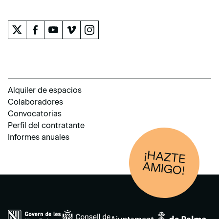
EL MUSEO
Alquiler de espacios
Colaboradores
Convocatorias
Perfil del contratante
Informes anuales
¡HAZTE
AM
IGO!