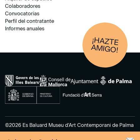
Colaboradores
Convocatorias
Perfil del contratante
Informes anuales
¡HAZTE
AM
IGO!
©2026 Es Baluard Museu d'Art Contemporani de Palma