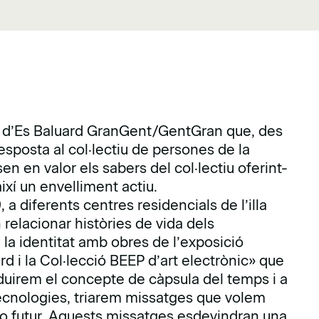
ma d’Es Baluard GranGent/GentGran que, des
esposta al col·lectiu de persones de la
en valor els sabers del col·lectiu oferint-
així un envelliment actiu.
, a diferents centres residencials de l’illa
 relacionar històries de vida dels
i la identitat amb obres de l’exposició
rd i la Col·lecció BEEP d’art electrònic» que
roduirem el concepte de càpsula del temps i a
s tecnologies, triarem missatges que volem
 jo futur. Aquests missatges esdevindran una