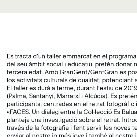
Es tracta d’un taller emmarcat en el progra
del seu àmbit social i educatiu, pretén donar r
tercera edat. Amb GranGent/GentGran es posen 
los activitats culturals de qualitat, potenciant 
El taller es durà a terme, durant l’estiu de 2019
(Palma, Santanyí, Marratxí i Alcúdia). Es pretén
participants, centrades en el retrat fotogràfic 
«FACES. Un diàleg entre la Col·lecció Es Balua
planteja una investigació sobre el retrat. Int
través de la fotografia i fent servir les nove
enviar al nostre jo més jove i també al nostre