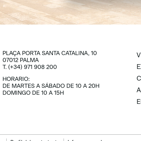
PLAÇA PORTA SANTA CATALINA, 10
V
07012 PALMA
V
E
T. (+34) 971 908 200
E
C
HORARIO:
DE MARTES A SÁBADO DE 10 A 20H
C
A
DOMINGO DE 10 A 15H
A
E
E