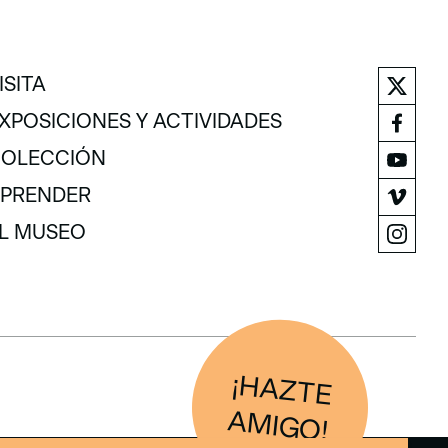
ISITA
ISITA
XPOSICIONES Y ACTIVIDADES
XPOSICIONES Y ACTIVIDADES
OLECCIÓN
OLECCIÓN
PRENDER
PRENDER
L MUSEO
L MUSEO
¡H
AZTE
IG
O
AM
!