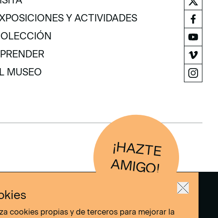
ISITA
ISITA
XPOSICIONES Y ACTIVIDADES
XPOSICIONES Y ACTIVIDADES
OLECCIÓN
OLECCIÓN
PRENDER
PRENDER
L MUSEO
L MUSEO
¡H
AZTE
IG
O
AM
!
okies
liza cookies propias y de terceros para mejorar la