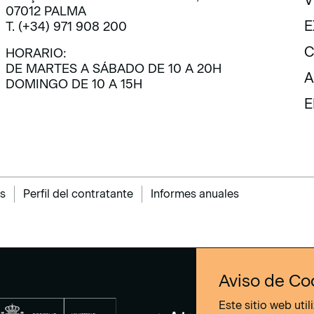
V
07012 PALMA
V
E
T. (+34) 971 908 200
E
C
HORARIO:
DE MARTES A SÁBADO DE 10 A 20H
C
A
DOMINGO DE 10 A 15H
A
E
E
s
Perfil del contratante
Informes anuales
Aviso de Co
Este sitio web uti