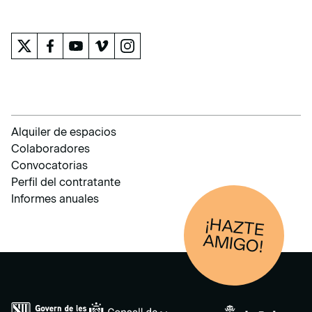
EL MUSEO
Alquiler de espacios
Colaboradores
Convocatorias
Perfil del contratante
Informes anuales
¡HAZTE
AM
IGO!