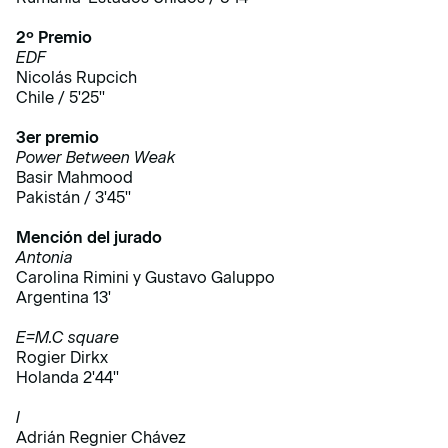
2º Premio
EDF
Nicolás Rupcich
Chile / 5'25''
3er premio
Power Between Weak
Basir Mahmood
Pakistán / 3'45''
Mención del jurado
Antonia
Carolina Rimini y Gustavo Galuppo
Argentina 13'
E=M.C square
Rogier Dirkx
Holanda 2'44''
I
Adrián Regnier Chávez