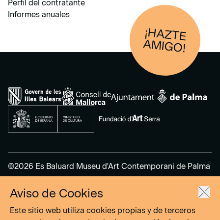
Perfil del contratante
Informes anuales
¡HAZTE
AM
IGO!
©2026 Es Baluard Museu d'Art Contemporani de Palma
Aviso de Cookies
Aviso Legal
Política de Privacidad
Este sitio web utiliza cookies propias y de terceros