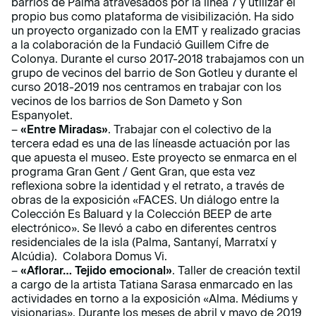
barrios de Palma atravesados ​​por la línea 7 y utilizar el
propio bus como plataforma de visibilización. Ha sido
un proyecto organizado con la EMT y realizado gracias
a la colaboración de la Fundació Guillem Cifre de
Colonya. Durante el curso 2017-2018 trabajamos con un
grupo de vecinos del barrio de Son Gotleu y durante el
curso 2018-2019 nos centramos en trabajar con los
vecinos de los barrios de Son Dameto y Son
Espanyolet.
–
«
Entre Miradas
»
. Trabajar con el colectivo de la
tercera edad es una de las líneasde actuación por las
que apuesta el museo. Este proyecto se enmarca en el
programa Gran Gent / Gent Gran, que esta vez
reflexiona sobre la identidad y el retrato, a través de
obras de la exposición «FACES. Un diálogo entre la
Colección Es Baluard y la Colección BEEP de arte
electrónico». Se llevó a cabo en diferentes centros
residenciales de la isla (Palma, Santanyí, Marratxí y
Alcúdia). Colabora Domus Vi.
–
«Aflorar… Tejido emocional»
. Taller de creación textil
a cargo de la artista Tatiana Sarasa enmarcado en las
actividades en torno a la exposición «Alma. Médiums y
visionarias». Durante los meses de abril y mayo de 2019