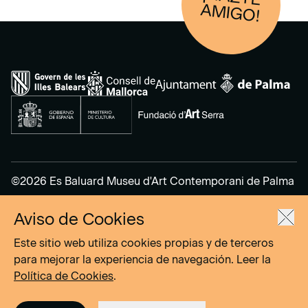
AM
IGO!
©2026 Es Baluard Museu d'Art Contemporani de Palma
Aviso de Cookies
Aviso Legal
Política de Privacidad
Este sitio web utiliza cookies propias y de terceros
Política de cookies
para mejorar la experiencia de navegación. Leer la
Política de Cookies
.
Site by
DOMO–A