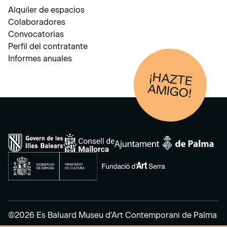
Alquiler de espacios
Colaboradores
Convocatorias
Perfil del contratante
Informes anuales
¡HAZTE
AM
IGO!
©2026 Es Baluard Museu d'Art Contemporani de Palma