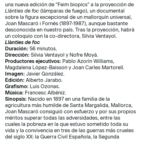
una nueva edición de "Feim biopics" a la proyección de
Llànties de foc
(lámparas de fuego), un documental
sobre la figura excepcional de un mallorquín universal,
Joan Mascaró i Fornés (1897-1987), aunque bastante
desconocida en nuestro país. Tras la proyección, habrá
un coloquio con la co-directora, Silvia Ventayol.
Llànties de foc
Duración:
56 minutos.
Dirección:
Silvia Ventayol y Nofre Moyà.
Productores ejecutivos:
Pablo Azorín Williams,
Magdalena López-Baisson y Joan Carles Martorell.
Imagen:
Javier González.
Edición:
Alberto Jarabo.
Grafismo:
Luis Ozonas.
Música:
Francesc Albéniz.
Sinopsis:
Nacido en 1897 en una familia de la
agricultura más humilde de Santa Margalida, Mallorca,
Joan Mascaró consiguió con esfuerzo y por sus propios
méritos superar todas las adversidades, entre las
cuales la pobreza en la que estuvo sometido toda su
vida y la convivencia en tres de las guerras más crueles
del siglo XX: la Guerra Civil Española, la Segunda