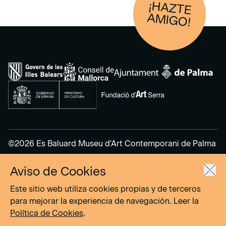
¡HAZTE
AM
IGO!
©2026 Es Baluard Museu d'Art Contemporani de Palma
Aviso de Cookies
Aviso Legal
Política de Privacidad
Este sitio web utiliza cookies propias y de terceros
Política de cookies
para mejorar la experiencia de navegación. Leer la
Política de Cookies
.