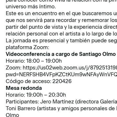
universo más íntimo.
Este es un encuentro en el que buscaremos u
que nos servirá para recordar y rememorar los
partir del punto de vista y la experiencia dir
relación personal con el artista a lo largo de l
La jornada es presencial y también puede se
plataforma Zoom:
Videoconferencia a cargo de Santiago Olm
Horario: 18:00 – 19:00h
Zoom:
https://us02web.zoom.us/j/879251319
pwd=NERFSHB4VFpKZCtKUm9wNFAyWnVF
Código de acceso: 220426
Mesa redonda
Horario: 19:00h – 20:30h
Participantes: Jero Martínez (directora Gale
Toni Barrero (artistas y amigos personales d
Olmo