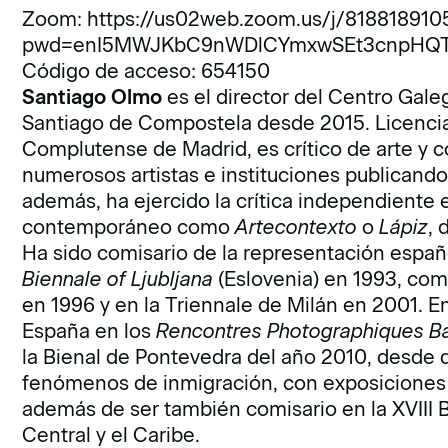
Zoom:
https://us02web.zoom.us/j/818818910
pwd=enI5MWJKbC9nWDlCYmxwSEt3cnpHQ
Código de acceso: 654150
Santiago Olmo
es el director del Centro Ga
Santiago de Compostela desde 2015. Licenciad
Complutense de Madrid, es crítico de arte y 
numerosos artistas e instituciones publicando 
además, ha ejercido la crítica independiente 
contemporáneo como
Artecontexto
o
Lápiz
, 
Ha sido comisario de la representación españo
Biennale of Ljubljana
(Eslovenia) en 1993, com
en 1996 y en la Triennale de Milán en 2001. E
España en los
Rencontres Photographiques 
la Bienal de Pontevedra del año 2010, desde d
fenómenos de inmigración, con exposiciones 
además de ser también comisario en la XVIII
Central y el Caribe.