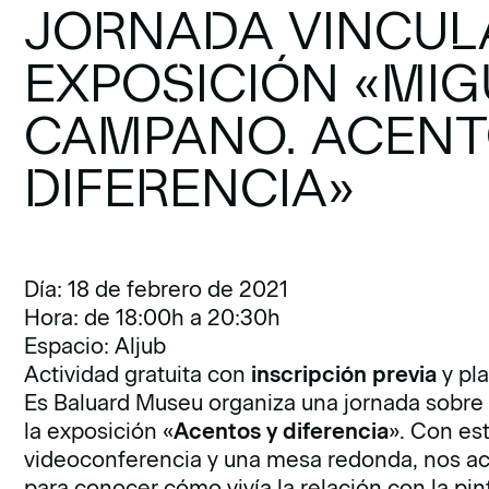
JORNADA VINCUL
EXPOSICIÓN «MIG
CAMPANO. ACENT
DIFERENCIA»
Día: 18 de febrero de 2021
Hora: de 18:00h a 20:30h
Espacio: Aljub
Actividad gratuita con
inscripción previa
y pla
Es Baluard Museu organiza una jornada sobre
la exposición «
Acentos y diferencia
». Con es
videoconferencia y una mesa redonda, nos ace
para conocer cómo vivía la relación con la pi