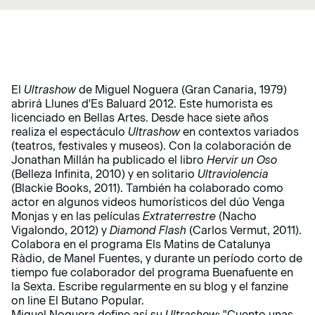
El
Ultrashow
de Miguel Noguera (Gran Canaria, 1979)
abrirá Llunes d'Es Baluard 2012. Este humorista es
licenciado en Bellas Artes. Desde hace siete años
realiza el espectáculo
Ultrashow
en contextos variados
(teatros, festivales y museos). Con la colaboración de
Jonathan Millán ha publicado el libro
Hervir un Oso
(Belleza Infinita, 2010) y en solitario
Ultraviolencia
(Blackie Books, 2011). También ha colaborado como
actor en algunos videos humorísticos del dúo Venga
Monjas y en las películas
Extraterrestre
(Nacho
Vigalondo, 2012) y
Diamond Flash
(Carlos Vermut, 2011).
Colabora en el programa Els Matins de Catalunya
Ràdio, de Manel Fuentes, y durante un período corto de
tiempo fue colaborador del programa Buenafuente en
la Sexta. Escribe regularmente en su blog y el fanzine
on line El Butano Popular.
Miguel Noguera define así su
Ultrashow
: "Cuento unas