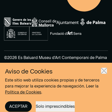
©2026 Es Baluard Museu d'Art Contemporani de Palma
Aviso de Cookies
Aviso Legal
Política de Privacidad
Este sitio web utiliza cookies propias y de terceros
Política de cookies
para mejorar la experiencia de navegación. Leer la
Política de Cookies
.
Site by
DOMO–A
ACEPTAR
Solo imprescindibles