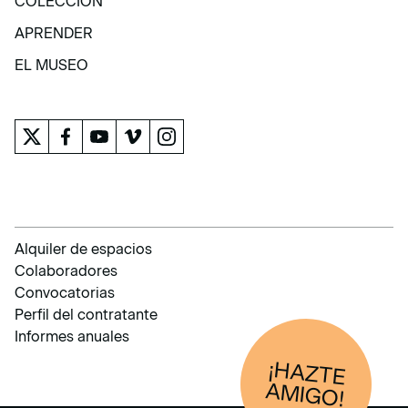
COLECCIÓN
COLECCIÓN
APRENDER
APRENDER
EL MUSEO
EL MUSEO
Alquiler de espacios
Colaboradores
Convocatorias
Perfil del contratante
Informes anuales
¡HAZTE
AM
IGO!