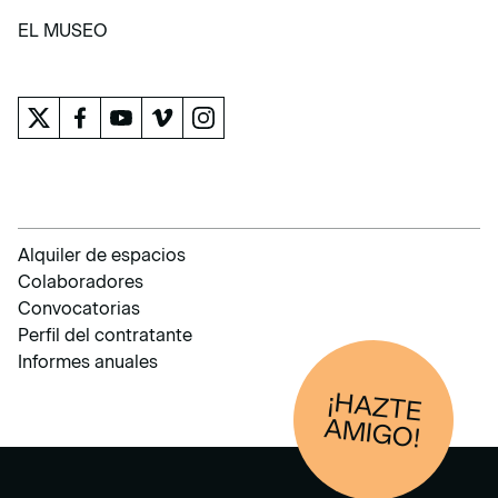
APRENDER
EL MUSEO
EL MUSEO
Alquiler de espacios
Colaboradores
Convocatorias
Perfil del contratante
Informes anuales
¡HAZTE
AM
IGO!