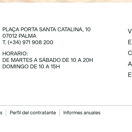
PLAÇA PORTA SANTA CATALINA, 10
V
07012 PALMA
V
E
T. (+34) 971 908 200
E
C
HORARIO:
DE MARTES A SÁBADO DE 10 A 20H
C
A
DOMINGO DE 10 A 15H
A
E
E
s
Perfil del contratante
Informes anuales