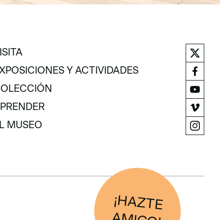
ISITA
ISITA
XPOSICIONES Y ACTIVIDADES
XPOSICIONES Y ACTIVIDADES
OLECCIÓN
OLECCIÓN
PRENDER
PRENDER
L MUSEO
L MUSEO
¡H
AZTE
IG
O
AM
!