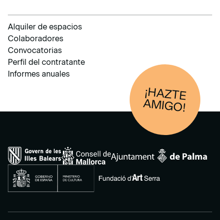
Alquiler de espacios
Colaboradores
Convocatorias
Perfil del contratante
Informes anuales
¡HAZTE
AM
IGO!