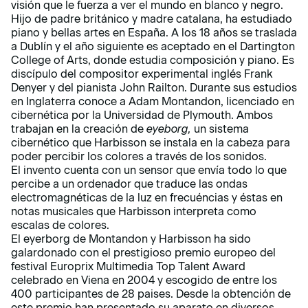
visión que le fuerza a ver el mundo en blanco y negro.
Hijo de padre británico y madre catalana, ha estudiado
piano y bellas artes en España. A los 18 años se traslada
a Dublín y el año siguiente es aceptado en el Dartington
College of Arts, donde estudia composición y piano. Es
discípulo del compositor experimental inglés Frank
Denyer y del pianista John Railton. Durante sus estudios
en Inglaterra conoce a Adam Montandon, licenciado en
cibernética por la Universidad de Plymouth. Ambos
trabajan en la creación de
eyeborg,
un sistema
cibernético que Harbisson se instala en la cabeza para
poder percibir los colores a través de los sonidos.
El invento cuenta con un sensor que envía todo lo que
percibe a un ordenador que traduce las ondas
electromagnéticas de la luz en frecuéncias y éstas en
notas musicales que Harbisson interpreta como
escalas de colores.
El eyerborg de Montandon y Harbisson ha sido
galardonado con el prestigioso premio europeo del
festival Europrix Multimedia Top Talent Award
celebrado en Viena en 2004 y escogido de entre los
400 participantes de 28 paises. Desde la obtención de
este premio han presentado su aparato en diversos