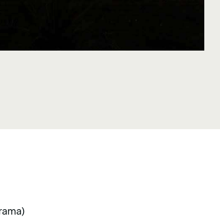
grama)